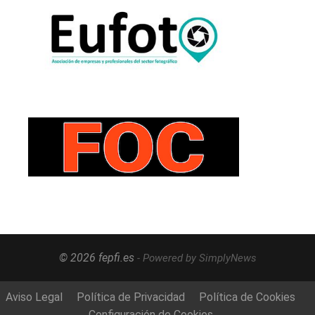
© 2026 fepfi.es
- Powered by SimplyNews
Aviso Legal
Política de Privacidad
Política de Cookies
Configuración de Cookies