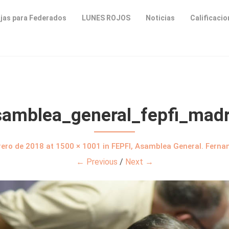
jas para Federados
LUNES ROJOS
Noticias
Calificaci
samblea_general_fepfi_madr
rero de 2018
at
1500 × 1001
in
FEPFI, Asamblea General. Fernan
← Previous
/
Next →