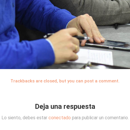
Trackbacks are closed, but you can
post a comment
.
Deja una respuesta
Lo siento, debes estar
conectado
para publicar un comentario.