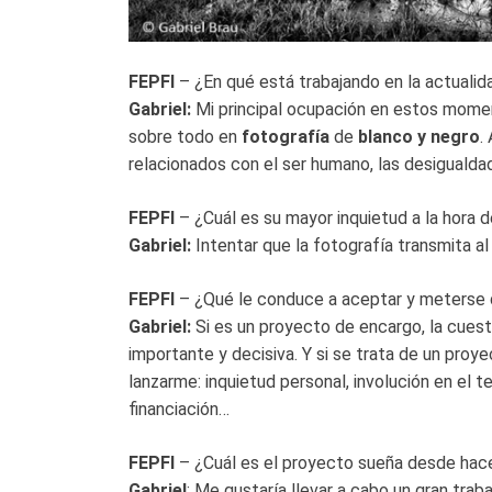
FEPFI
– ¿En qué está trabajando en la actualid
Gabriel:
Mi principal ocupación en estos momen
sobre todo en
fotografía
de
blanco y negro
.
relacionados con el ser humano, las desigualdad
FEPFI
– ¿Cuál es su mayor inquietud a la hora 
Gabriel:
Intentar que la fotografía transmita a
FEPFI
– ¿Qué le conduce a aceptar y meterse 
Gabriel:
Si es un proyecto de encargo, la cues
importante y decisiva. Y si se trata de un proy
lanzarme: inquietud personal, involución en el t
financiación…
FEPFI
– ¿Cuál es el proyecto sueña desde hace
Gabriel
: Me gustaría llevar a cabo un gran traba