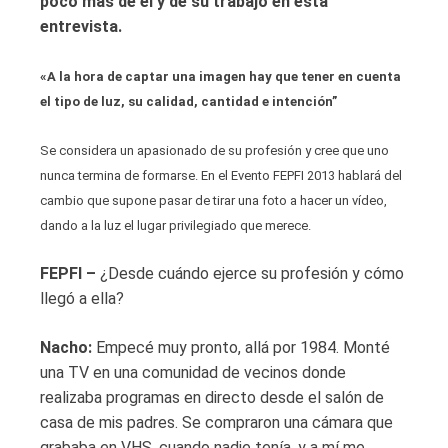
poco más de él y de su trabajo en esta
entrevista.
«A la hora de captar una imagen hay que tener en cuenta
el tipo de luz, su calidad, cantidad e intención”
Se considera un apasionado de su profesión y cree que uno
nunca termina de formarse. En el Evento FEPFI 2013 hablará del
cambio que supone pasar de tirar una foto a hacer un vídeo,
dando a la luz el lugar privilegiado que merece.
FEPFI –
¿Desde cuándo ejerce su profesión y cómo
llegó a ella?
Nacho:
Empecé muy pronto, allá por 1984. Monté
una TV en una comunidad de vecinos donde
realizaba programas en directo desde el salón de
casa de mis padres. Se compraron una cámara que
grababa en VHS, cuando nadie tenía, y a mí me