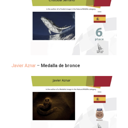
Javier Aznar
–
Medalla de bronce