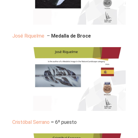
José Riquelme
–
Medalla de Broce
Cristóbal Serrano
–
6º puesto