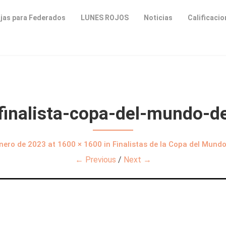
jas para Federados
LUNES ROJOS
Noticias
Calificaci
nalista-copa-del-mundo-de
nero de 2023
at
1600 × 1600
in
Finalistas de la Copa del Mund
← Previous
/
Next →