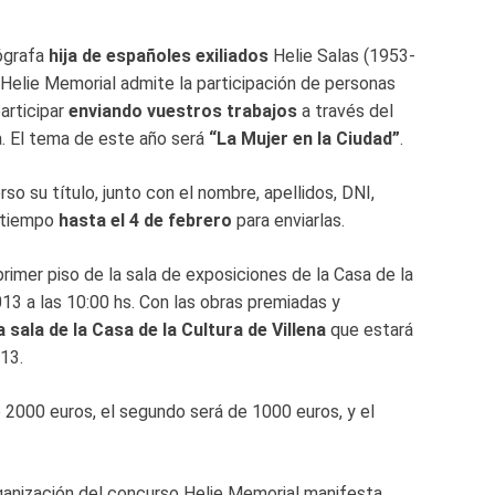
ógrafa
hija de españoles exiliados
Helie Salas (1953-
 Helie Memorial admite la participación de personas
articipar
enviando vuestros trabajos
a través del
da. El tema de este año será
“La Mujer en la Ciudad”
.
so su título, junto con el nombre, apellidos, DNI,
y tiempo
hasta el 4 de febrero
para enviarlas.
 primer piso de la sala de exposiciones de la Casa de la
013 a las 10:00 hs. Con las obras premiadas y
a sala de la Casa de la Cultura de Villena
que estará
13.
e 2000 euros, el segundo será de 1000 euros, y el
organización del concurso Helie Memorial manifesta