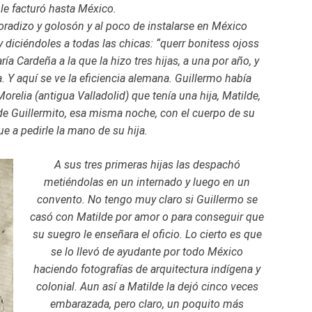
le facturó hasta México.
radizo y golosón y al poco de instalarse en México
 diciéndoles a todas las chicas: “querr bonitess ojoss
a Cardeña a la que la hizo tres hijas, a una por año, y
a. Y aquí se ve la eficiencia alemana. Guillermo había
relia (antigua Valladolid) que tenía una hija, Matilde,
 de Guillermito, esa misma noche, con el cuerpo de su
ue a pedirle la mano de su hija.
A sus tres primeras hijas las despachó
metiéndolas en un internado y luego en un
convento. No tengo muy claro si Guillermo se
casó con Matilde por amor o para conseguir que
su suegro le enseñara el oficio. Lo cierto es que
se lo llevó de ayudante por todo México
haciendo fotografías de arquitectura indígena y
colonial. Aun así a Matilde la dejó cinco veces
embarazada, pero claro, un poquito más