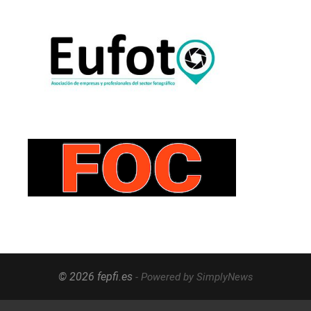
© 2026 fepfi.es
- Powered by SimplyNews