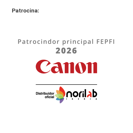
Patrocin
a: