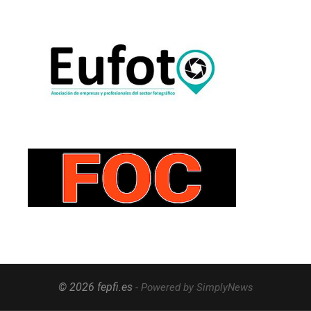
© 2026 fepfi.es
- Powered by SimplyNews