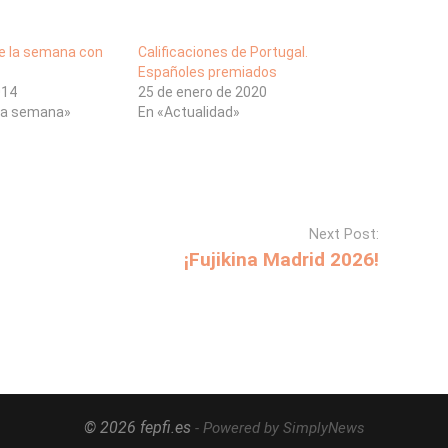
de la semana con
Calificaciones de Portugal.
Españoles premiados
014
25 de enero de 2020
 la semana»
En «Actualidad»
Next Post:
¡Fujikina Madrid 2026!
© 2026 fepfi.es
- Powered by SimplyNews