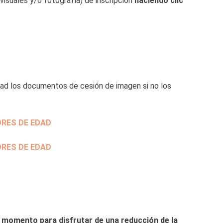
visuales y/ó fotografía) de inscripción
haciendo clic
dad los documentos de cesión de imagen si no los
RES DE EDAD
RES DE EDAD
 momento para disfrutar de una reducción de la