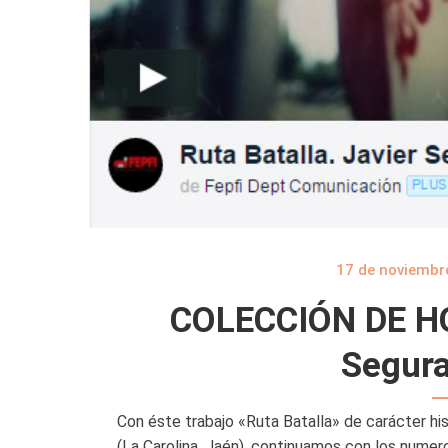
17 de noviembr
COLECCIÓN DE HO
Segura
Con éste trabajo «Ruta Batalla» de carácter h
(La Carolina, Jaén), continuamos con los numer