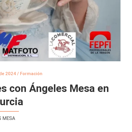
 de 2024
/
Formación
es con Ángeles Mesa en
urcia
S MESA