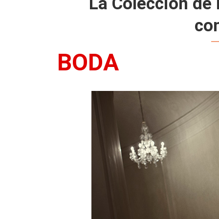
La Colección de 
co
BODA