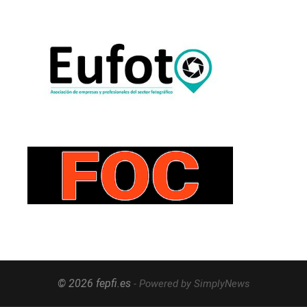
© 2026 fepfi.es
- Powered by SimplyNews