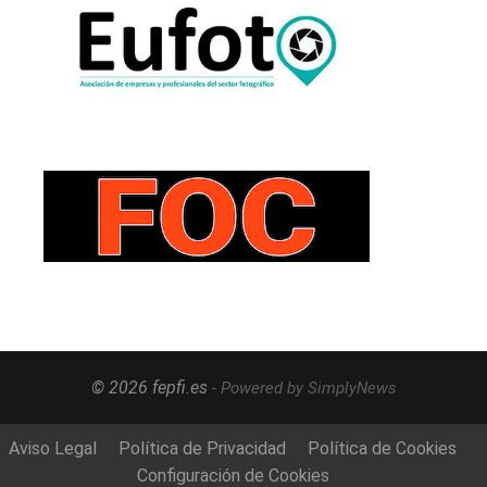
© 2026 fepfi.es
- Powered by SimplyNews
Aviso Legal
Política de Privacidad
Política de Cookies
Configuración de Cookies